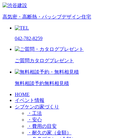
高気密・高断熱・パッシブデザイン住宅
042-782-8259
ご質問
カタログプレゼント
無料相談予約
無料相見積
HOME
イベント情報
シブケンの家づくり
・工法
・安心
・費用の目安
・耐久の家（金額）