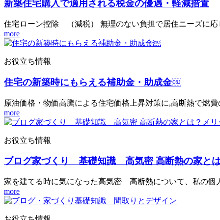
新築住宅購入で適用される税金の優遇・軽減措置
住宅ローン控除 （減税） 無理のない負担で居住ニーズに
more
お役立ち情報
住宅の新築時にもらえる補助金・助成金￼
原油価格・物価高騰による住宅価格上昇対策に,高断熱で燃
more
お役立ち情報
ブログ家づくり 基礎知識 高気密 高断熱の家と
家を建てる時に気になった高気密 高断熱について、私の個人的
more
お役立ち情報