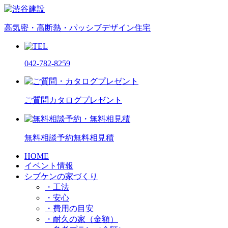
高気密・高断熱・パッシブデザイン住宅
042-782-8259
ご質問
カタログプレゼント
無料相談予約
無料相見積
HOME
イベント情報
シブケンの家づくり
・工法
・安心
・費用の目安
・耐久の家（金額）