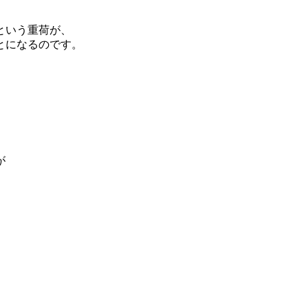
という重荷が、
とになるのです。
。
が