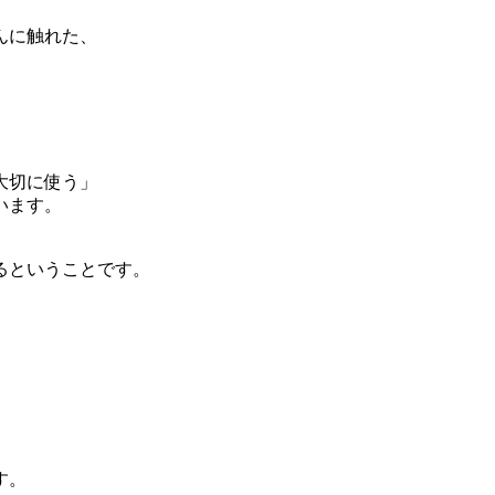
んに触れた、
大切に使う」
います。
るということです。
す。