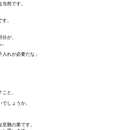
は当然です。
です。
部分が、
ん。
手入れが必要だな」
、
すこと。
いでしょうか。
は至難の業です。