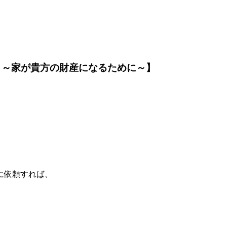
 ～家が貴方の財産になるために～】
に依頼すれば、
、
、