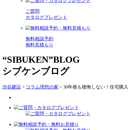
ご質問
カタログプレゼント
無料相談予約
無料見積もり
“SIBUKEN”BLOG
シブケンブログ
渋谷建設
>
コラム理想の家
>
30年後も後悔しない！住宅購入